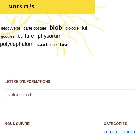
MOTS-CLÉS
blob
kit
découverte
carte postale
biologie
culture
physarum
goodies
polycephalum
scientifique
loisir
LETTRE D'INFORMATIONS
NOUS SUIVRE
CATÉGORIES
KIT DE CULTURE